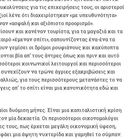
κολύνσεις για τις επιχειρήσεις τους, οι αριστεροί
ξιοί λένε ότι διαχειρίστηκαν «με υπευθυνότητα»
ναν «ασφαλή και αξιόπιστο προορισμό».
σουν και κανέναν τουρίστα, για τα μαγαζιά και τα
αιρό «έμεναν σπίτι», σαπουνίζοντας ένα-ένα τα
ουν γεμίσει οι δρόμοι ρουφιάνους και καχύποπτα
νται βία απ’ τους άντρες όπως και πριν και αυτό
ισσότεροι κοινωνικοί λειτουργοί και περισσότεροι
ες συνεχίζουν να τρώνε άγριες εξακριβώσεις και
 αλλιώς, για τους περισσότερους μετανάστες το να
γεις απ’ το σπίτι είναι μια κανονικότητα εδώ και
ίοι δυόμιση μήνες. Είναι μια καπιταλιστική κρίση
τον μία δεκαετία. Οι περισσότεροι οικονομολόγοι
ες τους, πως έρχεται μεγάλη οικονομική ύφεση,
φάει μια άψητη νυχτερίδα και γαμηθεί το σύμπαν.