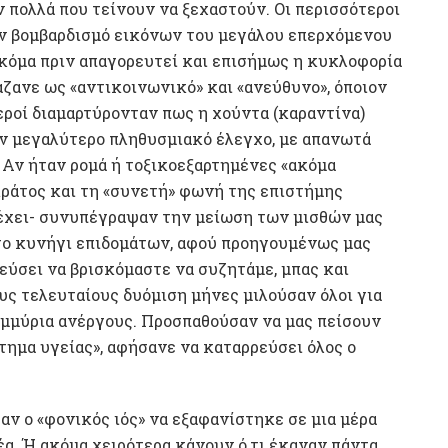
 πολλά που τείνουν να ξεχαστούν. Οι περισσότεροι
ον βομβαρδισμό εικόνων του μεγάλου επερχόμενου
 ακόμα πριν απαγορευτεί και επισήμως η κυκλοφορία
άζανε ως «αντικοινωνικό» και «ανεύθυνο», όποιον
στεροί διαμαρτύρονταν πως η χούντα (καραντίνα)
ν μεγαλύτερο πληθυσμιακό έλεγχο, με απανωτά
. Αν ήταν ρομά ή τοξικοεξαρτημένες «ακόμα
 κράτος και τη «συνετή» φωνή της επιστήμης
 έχει- συνυπέγραψαν την μείωση των μισθών μας
 το κυνήγι επιδομάτων, αφού προηγουμένως μας
εύσει να βρισκόμαστε να συζητάμε, μπας και
ους τελευταίους δυόμιση μήνες μιλούσαν όλοι για
τομμύρια ανέργους. Προσπαθούσαν να μας πείσουν
στημα υγείας», αφήσανε να καταρρεύσει όλος ο
αν ο «φονικός ιός» να εξαφανίστηκε σε μια μέρα
έα. Ή ακόμα χειρότερα κάνουν ό,τι έκαναν πάντα.