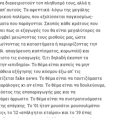
να διαχειριστούν τον πληθυσμό τους, αλλά η
ς απ’ αυτούς. Τα αφεντικά -λόγω της μεγάλης
ρικού πολέμου, που εξελίσσεται παγκοσμίως-
ατα που παράγονται. Σκοπός κάθε κράτους που
σει πως οι εξαγωγές του θα είναι μεγαλύτερες σε
 συμβεί μειώνοντας τους μισθούς μας, ώστε
λείνοντας τα καταστήματα ή περιορίζοντας την
(βλ. απαγόρευση καπνίσματος, κορωνοϊό) και
ιστο τις εισαγωγές. Ό,τι δηλαδή έκαναν τα
ν «επιδημία». Το θέμα είναι κανείς να μην
άθεια εξήγησης του κόσμου έξω απ’ τις
ίζεται fake news. Το θέμα είναι να ταυτιζόμαστε
αράλογες κι αν είναι. Το θέμα είναι να δουλεύουμε,
ο κόστος της αναπαραγωγής μας και να
άμει άρρωστο. Το θέμα είναι να συστρατευόμαστε
ης ανάγκης. Το ‘01 ήταν μουσάτοι μουσουλμάνοι
», το ‘12 «ανάλγητοι εταίροι» και το ‘19 ένας