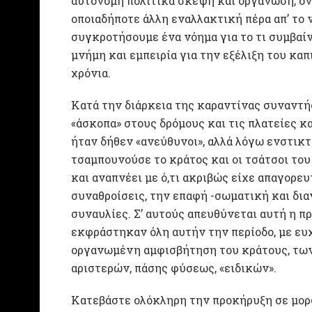
αυτόνομη πολιτικά σκέψη και οργάνωση, όν
οποιαδήποτε άλλη εναλλακτική πέρα απ’ το
συγκροτήσουμε ένα νόημα για το τι συμβαί
μνήμη και εμπειρία για την εξέλιξη του κα
χρόνια.
Κατά την διάρκεια της καραντίνας συναντήσ
«άσκοπα» στους δρόμους και τις πλατείες κα
ήταν δήθεν «ανεύθυνοι», αλλά λόγω ενστικ
τσαμπουνούσε το κράτος και οι τσάτσοι του
και αναπνέει με ό,τι ακριβώς είχε απαγορευτ
συναθροίσεις, την επαφή -σωματική και διαν
συναυλίες. Σ’ αυτούς απευθύνεται αυτή η π
εκφράστηκαν όλη αυτήν την περίοδο, με ευχ
οργανωμένη αμφισβήτηση του κράτους, των
αριστερών, πάσης φύσεως, «ειδικών».
Κατεβάστε ολόκληρη την προκήρυξη σε μο