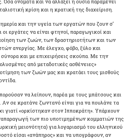
. Όσα ονόματα και να αλλάξει η ουσία παραμένει
ιταλιστική κρίση και η κρατική της διαχείριση.
ημερία και την υγεία των εργατών που ζουν σ’
ι οι εργάτες να είναι φτηνοί, παραγωγικοί και
οποίηση των ζωών, των δραστηριοτήτων και των
ών ανεργίας. Με έλεγχο, φόβο, ξύλο και
σύνορα και με επιχειρήσεις σκούπα. Με την
μολυσμένες από μεταδοτικές ασθένειες»
ποτίμηση των ζωών μας και κρατάει τους μισθούς
οντίδα.
μπορούσαν να λείπουν, παρέα με τους μπάτσους και
ς. Αν σε κρατάνε ζωντανό είναι για να πουλάνε τα
όχι γιατί «ορκίστηκαν στον Ιπποκράτη». Υπάρχουν
αναπαραγωγή των πιο υποτιμημένων κομματιών της
ουρκική μειονότητα) για λογαριασμό του ελληνικού
σοστό είσαι «ανάπηρος» και να υπογράφουν, αν