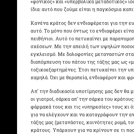
«φονικός» και «υπερβολικά μεταδοτικός» ιός
ίδια: αυτό που ζούμε είναι η παγκόσμια καπ
Κανένα κράτος δεν ενδιαφέρεται για την ευ
αυτό. Το μόνο που όντως το ενδιαφέρει είνα
πειθήνιοι. Αυτό το πετυχαίνει με παρανομ
σχέσεων. Με την απειλή των υψηλών ποσοστ
εγκλεισμό. Με δολοφονίες μεταναστών στα 
διαπόμπευση του πάτου της τάξης μας ως «
τοξικοεξαρτημένες. Έτσι πετυχαίνει την υ
χαμηλά. Όχι με θεραπεία, ενδιαφέρον και φρ
Απ’ την διαδικασία υποτίμησης μας δεν θα 
οι γιατροί, σάρκα απ’ την σάρκα του κράτου
φάρμακά τους και τις «υπηρεσίες» τους κι 
για να ελέγχουν και να καταγράφουν την 
τάξης μας (μετανάστες, κοινότητες ρομά, τ
κράτους. Υπάρχουν για να κρίνουν σε τι πο