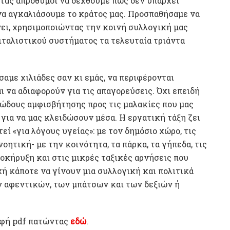
τας απρόθυμοι να δεχθούμε πως δεν υπάρχει
 να αγκαλιάσουμε το κράτος μας. Προσπαθήσαμε να
νει, χρησιμοποιώντας την κοινή συλλογική μας
πιταλιστικού συστήματος τα τελευταία τριάντα
αμε χιλιάδες σαν κι εμάς, να περιφέρονται
ι να αδιαφορούν για τις απαγορεύσεις. Όχι επειδή
τώδους αμφισβήτησης προς τις μαλακίες που μας
 για να μας κλειδώσουν μέσα. Η εργατική τάξη ζει
εί «για λόγους υγείας»: με τον δημόσιο χώρο, τις
οητική- με την κοινότητα, τα πάρκα, τα γήπεδα, τις
ροκήρυξη και στις μικρές ταξικές αρνήσεις που
ή κάποτε να γίνουν μια συλλογική και πολιτικά
 αφεντικών, των μπάτσων και των δεξιών ή
ρφή pdf πατώντας
εδώ
.