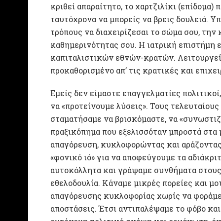
κριθεί απαραίτητο, το χαρτζιλίκι (επίδομα) 
ταυτόχρονα να μπορείς να βρεις δουλειά. Υ
τρόπους να διαχειρίζεσαι το σώμα σου, την
καθημερινότητας σου. Η ιατρική επιστήμη 
καπιταλιστικών εθνών-κρατών. Λειτουργεί 
προκαθορισμένο απ’ τις κρατικές και επιχ
Εμείς δεν είμαστε επαγγελματίες πολιτικοί,
να «προτείνουμε λύσεις». Τους τελευταίους
σταματήσαμε να βρισκόμαστε, να «συνωστιζό
πραξικόπημα που εξελισσόταν μπροστά στα μ
απαγόρευση, κυκλοφορώντας και αράζοντας 
«φονικό ιό» για να αποφεύγουμε τα αδιάκρι
αυτοκόλλητα και γράψαμε συνθήματα στους τ
εθελοδουλία. Κάναμε μικρές πορείες και μο
απαγόρευσης κυκλοφορίας χωρίς να φοράμε 
αποστάσεις. Έτσι αντιπαλέψαμε το φόβο και