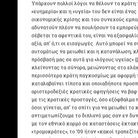
Υπάρχουν πολλοί λόγοι να θέλουν τα κράτη 
«ευημερία» και η «υγεία» του δεν είναι ένα
οικονομικής κρίσης και του συνεχούς εμπο
αδυνατούν πλέον να πουλήσουν τα εμπορεύμ
σέβεται τα αφεντικά του, είναι να εξασφαλί
αξία, απ’ ό,τι οι εισαγωγές. Αυτό μπορεί να
αυτομάτως να μειωθεί και η κατανάλωση, κ
πρόσβασή μας σε αυτά για «λόγους υγείας» 
κλείνοντας τα σύνορα, μειώνοντας στο ελάχ
περισσότερα κράτη παγκοσμίως με αφορμή τη
καταλαβαίνει τίποτα και οποιαδήποτε προσπ
αριστεροδεξιές κρατικές αφηγήσεις να βαφτ
με τις κρατικές προσταγές, όσο εξόφθαλμα π
όσοι γίνεται, απ’ το σπίτι για να μειωθεί τ
αντιμετωπίζουμε το διπλανό μας σαν εν δυν
με τον εθνικό κορμό σε καταστάσεις έκτακτ
«τρομοκράτες», το ‘09 ήταν «κακοί τραπεζίτες