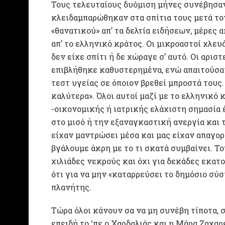
Τους τελευταίους δυόμιση μήνες συνέβησαν
κλειδαμπαρώθηκαν στα σπίτια τους μετά τ
«θανατικού» απ’ τα δελτία ειδήσεων, μέρες
απ’ το ελληνικό κράτος. Οι μικροαστοί χλευ
δεν είχε σπίτι ή δε χώραγε σ’ αυτό. Οι αρι
επιβλήθηκε καθυστερημένα, ενώ απαιτούσα
τεστ υγείας σε όποιον βρεθεί μπροστά τους
καλύτερα». Όλοι αυτοί μαζί με το ελληνικό
-οικονομικής ή ιατρικής ελάχιστη σημασία
στο μισό ή την εξαναγκαστική ανεργία και
είχαν μαντρώσει μέσα και μας είχαν απαγορ
βγάλουμε άκρη με το τι σκατά συμβαίνει. Τ
χιλιάδες νεκρούς και όχι για δεκάδες εκα
ότι για να μην «καταρρεύσει το δημόσιο σύ
πλανήτης.
Τώρα όλοι κάνουν σα να μη συνέβη τίποτα, σ
επειδή το ‘πε ο Χαρδαλιάς και η Μάρα Ζαχαρ