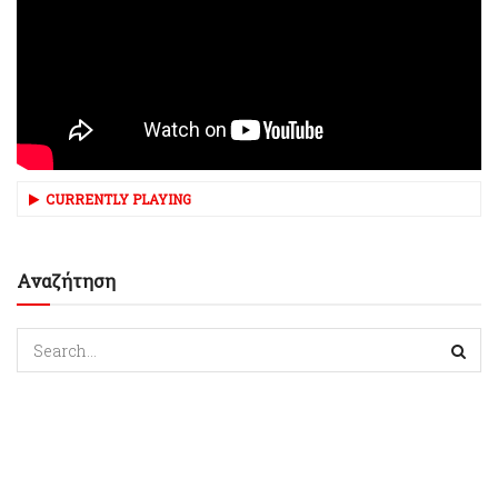
CURRENTLY PLAYING
Αναζήτηση