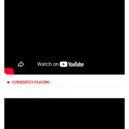
CURRENTLY PLAYING