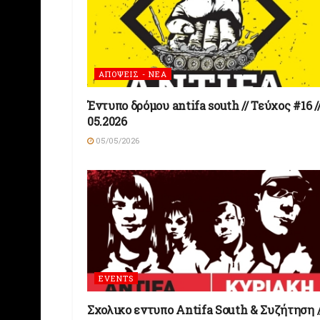
ΑΠΟΨΕΙΣ - ΝΕΑ
Έντυπο δρόμου antifa south // Τεύχος #16 /
05.2026
05/05/2026
EVENTS
Σχολικο εντυπο Antifa South & Συζήτηση /