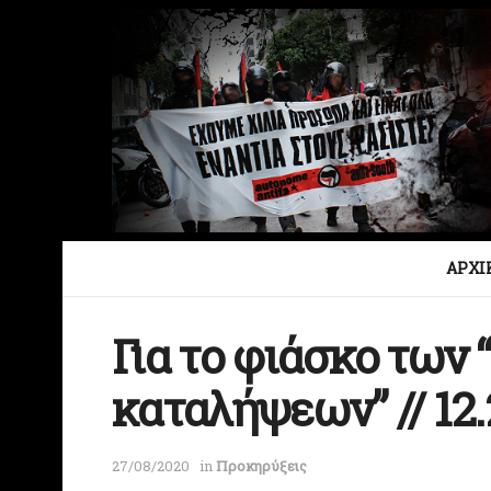
ΑΡΧΙ
Για το φιάσκο των 
καταλήψεων” // 12.
27/08/2020
in
Προκηρύξεις