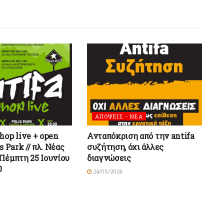
ΑΠΟΨΕΙΣ - ΝΕΑ
hop live + open
Ανταπόκριση από την antifa
s Park // πλ. Νέας
συζήτηση, όχι άλλες
 Πέμπτη 25 Ιουνίου
διαγνώσεις
0
24/05/2026