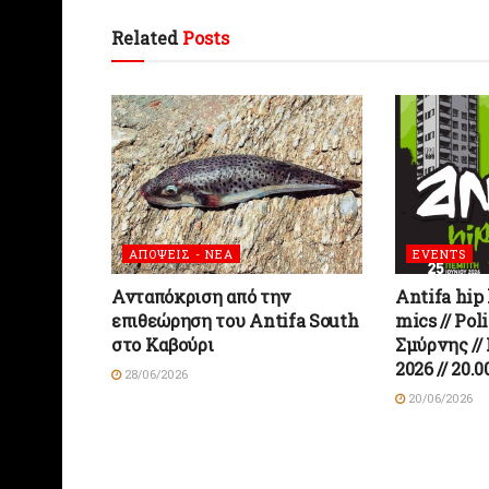
Related
Posts
ΑΠΟΨΕΙΣ - ΝΕΑ
EVENTS
Ανταπόκριση από την
Antifa hip 
επιθεώρηση του Antifa South
mics // Poli
στο Καβούρι
Σμύρνης //
2026 // 20.0
28/06/2026
20/06/2026