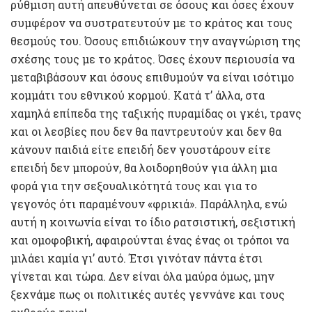
ρύθμιση αυτή απευθύνεται σε όσους και όσες έχουν
συμφέρον να συστρατευτούν με το κράτος και τους
θεσμούς του. Όσους επιδιώκουν την αναγνώριση της
σχέσης τους με το κράτος. Όσες έχουν περιουσία να
μεταβιβάσουν και όσους επιθυμούν να είναι ισότιμο
κομμάτι του εθνικού κορμού. Κατά τ’ άλλα, στα
χαμηλά επίπεδα της ταξικής πυραμίδας οι γκέι, τρανς
και οι λεσβίες που δεν θα παντρευτούν και δεν θα
κάνουν παιδιά είτε επειδή δεν γουστάρουν είτε
επειδή δεν μπορούν, θα λοιδορηθούν για άλλη μια
φορά για την σεξουαλικότητά τους και για το
γεγονός ότι παραμένουν «φρικιά». Παράλληλα, ενώ
αυτή η κοινωνία είναι το ίδιο ρατσιστική, σεξιστική
και ομοφοβική, αφαιρούνται ένας ένας οι τρόποι να
μιλάει καμία γι’ αυτό. Έτσι γινόταν πάντα έτσι
γίνεται και τώρα. Δεν είναι όλα μαύρα όμως, μην
ξεχνάμε πως οι πολιτικές αυτές γεννάνε και τους