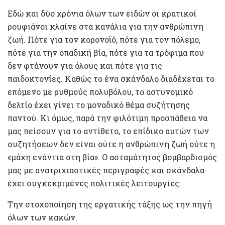
Εδώ και δύο χρόνια όλων των ειδών οι κρατικοί
ρουφιάνοι κλαίνε στα κανάλια για την ανθρώπινη
ζωή. Πότε για τον κορονοϊό, πότε για τον πόλεµο,
πότε για την οπαδική βία, πότε για τα τρόφιµα που
δεν φτάνουν για όλους και πότε για τις
παιδοκτονίες. Καθώς το ένα σκάνδαλο διαδέχεται το
επόµενο µε ρυθµούς πολυβόλου, το αστυνοµικό
δελτίο έχει γίνει το µοναδικό θέµα συζήτησης
παντού. Κι όµως, παρά την φιλότιµη προσπάθεια να
µας πείσουν για το αντίθετο, το επίδικο αυτών των
συζητήσεων δεν είναι ούτε η ανθρώπινη ζωή ούτε η
«µάχη ενάντια στη βία». Ο ασταµάτητος βοµβαρδισµός
µας µε ανατριχιαστικές περιγραφές και σκάνδαλα
έχει συγκεκριµένες πολιτικές λειτουργίες:
Την στοχοποίηση της εργατικής τάξης ως την πηγή
όλων των κακών.