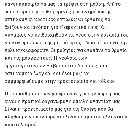
χάνει ευκαιρία να µας τα τρίψει στη µούρη. Απ’ το
ρεπερτόριο της καθηµερινής µας ενηµέρωσης
αντηχούν οι κρατικές εντολές: Οι εργάτες να
δείξουν κατανόηση για τ’ αφεντικά τους. Οι
γυναίκες να πειθαρχηθούν εκ νέου στην εργασία του
νοικοκυριού και της µητρότητας. Τα κορίτσια να µην
πολυκυκλοφορούν. Οι µαθητές να αγαπάνε τα θρανία
και τις µάσκες τους. Η νεολαία των
εργατογειτονιών να βρίσκεται διαρκώς υπό
αστυνοµικό έλεγχο. Και όλοι µαζί να
συµµορφωθούµε στην προετοιµασία για πόλεµο.
Η «ευαισθησία» των ρουφιάνων για την πάρτη µας
είναι η κρατικά οργανωµένη απειλή εναντίον µας.
Είναι η προετοιµασία µας για τις θυσίες που θα
κληθούµε να κάνουµε για λογαριασµό του ελληνικού
καπιταλισµού.