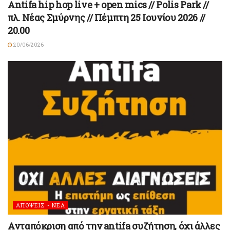
Antifa hip hop live + open mics // Polis Park //
πλ. Νέας Σμύρνης // Πέμπτη 25 Ιουνίου 2026 //
20.00
20/06/2026
ΑΠΟΨΕΙΣ - ΝΕΑ
Ανταπόκριση από την antifa συζήτηση, όχι άλλες