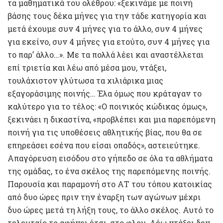
τα μαθηματικά του ολέθρου: «ξεκινάμε με ποινή
βάσης τους δέκα μήνες για την τάδε κατηγορία και
μετά έχουμε συν 4 μήνες για το άλλο, συν 4 μήνες
για εκείνο, συν 4 μήνες για ετούτο, συν 4 μήνες για
το παρ’ άλλο…». Με τα πολλά λέει και αναστέλλεται
επί τριετία και λέω από μέσα μου, ντάξει,
τουλάχιστον γλύτωσα τα χιλιάρικα μιας
εξαγοράσιμης ποινής… Έλα όμως που κράταγαν το
καλύτερο για το τέλος: «Ο ποινικός κώδικας όμως»,
ξεκινάει η δικαστίνα, «προβλέπει και μια παρεπόμενη
ποινή για τις υποθέσεις αθλητικής βίας, που θα σε
επηρεάσει εσένα που είσαι οπαδός», αστειεύτηκε.
Απαγόρευση εισόδου στο γήπεδο σε όλα τα αθλήματα
της ομάδας, το ένα σκέλος της παρεπόμενης ποινής.
Παρουσία και παραμονή στο ΑΤ του τόπου κατοικίας
από δυο ώρες πριν την έναρξη των αγώνων μέχρι
δυο ώρες μετά τη λήξη τους, το άλλο σκέλος. Αυτό το
τελευταίο το αφήνει έτσι, στο φλου. Λέω ντάξει δεν