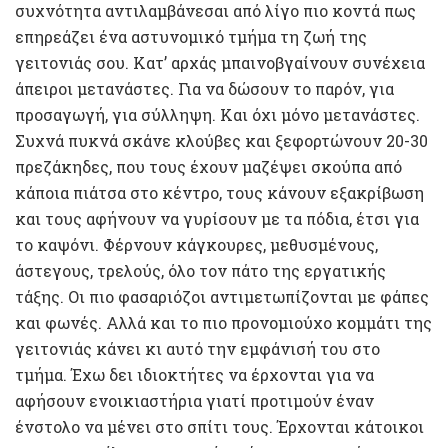
συχνότητα αντιλαμβάνεσαι από λίγο πιο κοντά πως
επηρεάζει ένα αστυνομικό τμήμα τη ζωή της
γειτονιάς σου. Κατ’ αρχάς μπαινοβγαίνουν συνέχεια
άπειροι μετανάστες. Για να δώσουν το παρόν, για
προσαγωγή, για σύλληψη. Και όχι μόνο μετανάστες.
Συχνά πυκνά σκάνε κλούβες και ξεφορτώνουν 20-30
πρεζάκηδες, που τους έχουν μαζέψει σκούπα από
κάποια πιάτσα στο κέντρο, τους κάνουν εξακρίβωση
και τους αφήνουν να γυρίσουν με τα πόδια, έτσι για
το καψόνι. Φέρνουν κάγκουρες, μεθυσμένους,
άστεγους, τρελούς, όλο τον πάτο της εργατικής
τάξης. Οι πιο φασαριόζοι αντιμετωπίζονται με φάπες
και φωνές. Αλλά και το πιο προνομιούχο κομμάτι της
γειτονιάς κάνει κι αυτό την εμφάνισή του στο
τμήμα. Έχω δει ιδιοκτήτες να έρχονται για να
αφήσουν ενοικιαστήρια γιατί προτιμούν έναν
ένστολο να μένει στο σπίτι τους. Έρχονται κάτοικοι