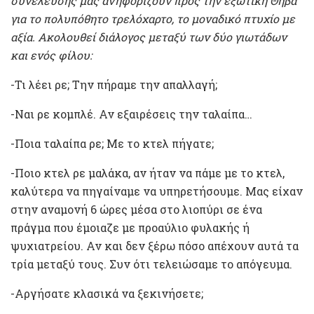
συνέλευσής μας ανηφορίζουν προς την εξωτική Θήβα
για το πολυπόθητο τρελόχαρτο, το μοναδικό πτυχίο με
αξία. Ακολουθεί διάλογος μεταξύ των δύο γιωτάδων
και ενός φίλου:
-Τι λέει ρε; Την πήραμε την απαλλαγή;
-Ναι ρε κομπλέ. Αν εξαιρέσεις την ταλαίπα…
-Ποια ταλαίπα ρε; Με το κτελ πήγατε;
-Ποιο κτελ ρε μαλάκα, αν ήταν να πάμε με το κτελ,
καλύτερα να πηγαίναμε να υπηρετήσουμε. Μας είχαν
στην αναμονή 6 ώρες μέσα στο λιοπύρι σε ένα
πράγμα που έμοιαζε με προαύλιο φυλακής ή
ψυχιατρείου. Αν και δεν ξέρω πόσο απέχουν αυτά τα
τρία μεταξύ τους. Συν ότι τελειώσαμε το απόγευμα.
-Αργήσατε κλασικά να ξεκινήσετε;