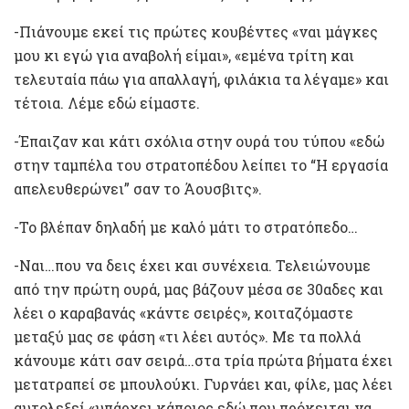
-Πιάνουμε εκεί τις πρώτες κουβέντες «ναι μάγκες
μου κι εγώ για αναβολή είμαι», «εμένα τρίτη και
τελευταία πάω για απαλλαγή, φιλάκια τα λέγαμε» και
τέτοια. Λέμε εδώ είμαστε.
-Έπαιζαν και κάτι σχόλια στην ουρά του τύπου «εδώ
στην ταμπέλα του στρατοπέδου λείπει το “H εργασία
απελευθερώνει” σαν το Άουσβιτς».
-Το βλέπαν δηλαδή με καλό μάτι το στρατόπεδο…
-Ναι…που να δεις έχει και συνέχεια. Τελειώνουμε
από την πρώτη ουρά, μας βάζουν μέσα σε 30αδες και
λέει ο καραβανάς «κάντε σειρές», κοιταζόμαστε
μεταξύ μας σε φάση «τι λέει αυτός». Με τα πολλά
κάνουμε κάτι σαν σειρά…στα τρία πρώτα βήματα έχει
μετατραπεί σε μπουλούκι. Γυρνάει και, φίλε, μας λέει
αυτολεξεί «υπάρχει κάποιος εδώ που πρόκειται να