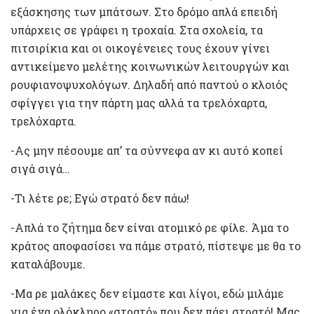
εξάσκησης των μπάτσων. Στο δρόμο απλά επειδή
υπάρχεις σε γράφει η τροχαία. Στα σχολεία, τα
πιτσιρίκια και οι οικογένειες τους έχουν γίνει
αντικείμενο μελέτης κοινωνικών λειτουργών και
ρουφιανοψυχολόγων. Δηλαδή από παντού ο κλοιός
σφίγγει για την πάρτη μας αλλά τα τρελόχαρτα,
τρελόχαρτα.
-Ας μην πέσουμε απ’ τα σύννεφα αν κι αυτό κοπεί
σιγά σιγά…
-Τι λέτε ρε; Εγώ στρατό δεν πάω!
-Απλά το ζήτημα δεν είναι ατομικό ρε φίλε. Άμα το
κράτος αποφασίσει να πάμε στρατό, πίστεψε με θα το
καταλάβουμε.
-Μα ρε μαλάκες δεν είμαστε και λίγοι, εδώ μιλάμε
για ένα ολόκληρο «στρατό» που δεν πάει στρατό! Μας