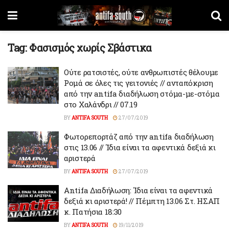
Tag:
Φασισμός χωρίς Σβάστικα
Ούτε ρατσιστές, ούτε ανθρωπιστές θέλουμε
Ρομά σε όλες τις γειτονιές // ανταπόκριση
από την antifa διαδήλωση στόμα-με-στόμα
στο Xαλάνδρι // 07.19
BY
ANTIFA SOUTH
27/07/2019
Φωτορεπορτάζ από την antifa διαδήλωση
στις 13.06 // Ίδια είναι τα αφεντικά δεξιά κι
αριστερά
BY
ANTIFA SOUTH
27/07/2019
Antifa Διαδήλωση: Ίδια είναι τα αφεντικά
δεξιά κι αριστερά! // Πέμπτη 13.06 Στ. ΗΣΑΠ
κ. Πατήσια 18:30
BY
ANTIFA SOUTH
19/11/2019