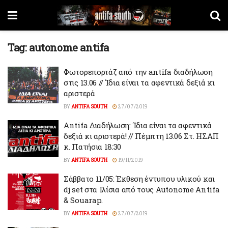
Tag:
autonome antifa
Φωτορεπορτάζ από την antifa διαδήλωση
στις 13.06 // Ίδια είναι τα αφεντικά δεξιά κι
αριστερά
BY
ANTIFA SOUTH
27/07/2019
Antifa Διαδήλωση: Ίδια είναι τα αφεντικά
δεξιά κι αριστερά! // Πέμπτη 13.06 Στ. ΗΣΑΠ
κ. Πατήσια 18:30
BY
ANTIFA SOUTH
19/11/2019
Σάββατο 11/05: Έκθεση έντυπου υλικού και
dj set στα Ιλίσια από τους Autonome Antifa
& Souarap.
BY
ANTIFA SOUTH
27/07/2019