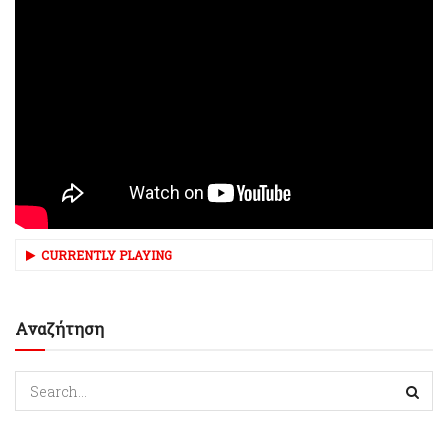
CURRENTLY PLAYING
Αναζήτηση