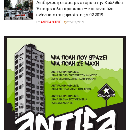
Διαδήλωση στόμα με στόμα στην Καλλιθέα:
Έχουμε χίλια πρόσωπα – και είναι όλα
ενάντια στους φασίστες // 02.2019
BY
ANTIFA SOUTH
27/07/2019