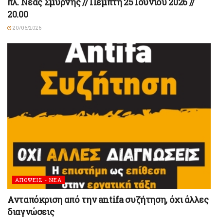
πλ. Νέας Σμύρνης // Πέμπτη 25 Ιουνίου 2026 //
20.00
20/06/2026
ΑΠΟΨΕΙΣ - ΝΕΑ
Ανταπόκριση από την antifa συζήτηση, όχι άλλες
διαγνώσεις