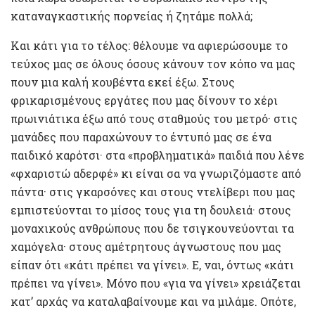
καταναγκαστικής πορνείας ή ζητάμε πολλά;
Και κάτι για το τέλος: θέλουμε να αφιερώσουμε το
τεύχος μας σε όλους όσους κάνουν τον κόπο να μας
πουν μια καλή κουβέντα εκεί έξω. Στους
φρικαρισμένους εργάτες που μας δίνουν το χέρι
πρωινιάτικα έξω από τους σταθμούς του μετρό· στις
μανάδες που παραχώνουν το έντυπό μας σε ένα
παιδικό καρότσι· στα «προβληματικά» παιδιά που λένε
«φχαριστώ αδερφέ» κι είναι σα να γνωριζόμαστε από
πάντα· στις γκαρσόνες και στους ντελίβερι που μας
εμπιστεύονται το μίσος τους για τη δουλειά· στους
μοναχικούς ανθρώπους που δε τσιγκουνεύονται τα
χαμόγελα· στους αμέτρητους άγνωστους που μας
είπαν ότι «κάτι πρέπει να γίνει». Ε, ναι, όντως «κάτι
πρέπει να γίνει». Μόνο που «για να γίνει» χρειάζεται
κατ’ αρχάς να καταλαβαίνουμε και να μιλάμε. Οπότε,