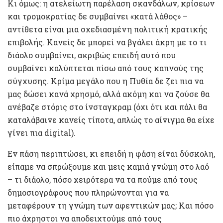
Κι όμως: η ατελείωτη παρέλαση σκανδάλων, κρίσεων
και τρομοκρατίας δε συμβαίνει «κατά λάθος» –
αντίθετα είναι μια σχεδιασμένη πολιτική κρατικής
επιβολής. Κανείς δε μπορεί να βγάλει άκρη με το τι
διάολο συμβαίνει, ακριβώς επειδή αυτό που
συμβαίνει καλύπτεται πίσω από τους καπνούς της
σύγχυσης. Κρίμα μεγάλο που η Πυθία δε ζει πια να
μας δώσει κανά χρησμό, αλλά ακόμη και να ζούσε θα
ανέβαζε στόρις στο ίνσταγκραμ (όχι ότι και πάλι θα
καταλάβαινε κανείς τίποτα, απλώς το αίνιγμα θα είχε
γίνει πια digital).
Εν πάση περιπτώσει, κι επειδή η φάση είναι δύσκολη,
είπαμε να σπρώξουμε και μεις καμιά γνώμη στο λαό
– τι διάολο, πόσο χειρότερα να τα πούμε από τους
δημοσιογράφους που πληρώνονται για να
μεταφέρουν τη γνώμη των αφεντικών μας; Και πόσο
πιο άχρηστοι να αποδειχτούμε από τους