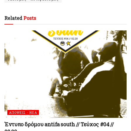
Related
Posts
ΑΠΟΨΕΙΣ - ΝΕΑ
Έντυπο δρόμου antifa south // Τεύχος #04 //