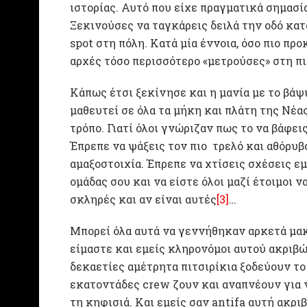
ιστορίας. Αυτό που είχε πραγματικά σημασί
Ξεκινούσες να ταγκάρεις δειλά την οδό κατ
spot στη πόλη. Κατά μία έννοια, όσο πιο πρ
αρχές τόσο περισσότερο «μετρούσες» στη πι
Κάπως έτσι ξεκίνησε και η μανία με το βάψ
μαθευτεί σε όλα τα μήκη και πλάτη της Νέα
τρόπο. Γιατί όλοι γνώριζαν πως το να βάφεις
Έπρεπε να ψάξεις τον πιο τρελό και αθόρυβ
αμαξοστοιχία. Έπρεπε να χτίσεις σχέσεις ε
ομάδας σου και να είστε όλοι μαζί έτοιμοι 
σκληρές και αν είναι αυτές
[3]
…
Μπορεί όλα αυτά να γεννήθηκαν αρκετά μακρ
είμαστε και εμείς κληρονόμοι αυτού ακριβώ
δεκαετίες αμέτρητα πιτσιρίκια ξοδεύουν το 
εκατοντάδες crew ζουν και αναπνέουν για ν
τη κηφισιά. Και εμείς σαν antifa αυτή ακρι