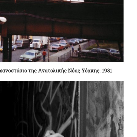
χανοστάσιο της Ανατολικής Νέας Υόρκης. 1981