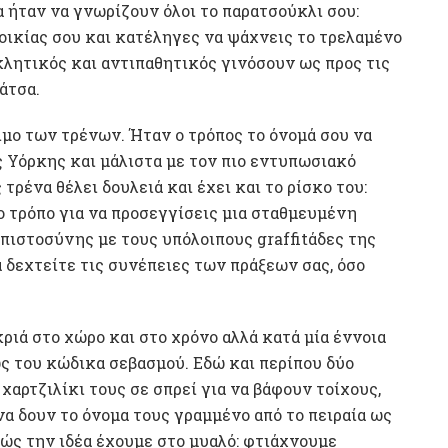
α ήταν να γνωρίζουν όλοι το παρατσούκλι σου:
οικίας σου και κατέληγες να ψάχνεις το τρελαμένο
οκλητικός και αντιπαθητικός γινόσουν ως προς τις
άτσα.
ιμο των τρένων. Ήταν ο τρόπος το όνομά σου να
ς Υόρκης και μάλιστα με τον πιο εντυπωσιακό
 τρένα θέλει δουλειά και έχει και το ρίσκο του:
ο τρόπο για να προσεγγίσεις μια σταθμευμένη
μπιστοσύνης με τους υπόλοιπους graffitάδες της
να δεχτείτε τις συνέπειες των πράξεων σας, όσο
ιά στο χώρο και στο χρόνο αλλά κατά μία έννοια
ς του κώδικα σεβασμού. Εδώ και περίπου δύο
χαρτζιλίκι τους σε σπρεί για να βάφουν τοίχους,
α δουν το όνομα τους γραμμένο από το πειραία ως
βώς την ιδέα έχουμε στο μυαλό: φτιάχνουμε