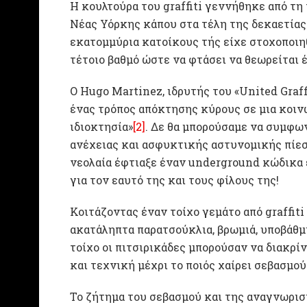
Η κουλτούρα του graffiti γεννήθηκε από τη
Νέας Υόρκης κάπου στα τέλη της δεκαετίας τ
εκατομμύρια κατοίκους τής είχε στοχοποιηθ
τέτοιο βαθμό ώστε να φτάσει να θεωρείται
Ο Hugo Martinez, ιδρυτής του «United Graffit
ένας τρόπος απόκτησης κύρους σε μια κοιν
ιδιοκτησία»
[2]
. Δε θα μπορούσαμε να συμφω
ανέχειας και ασφυκτικής αστυνομικής πίεση
νεολαία έφτιαξε έναν underground κώδικα ε
για τον εαυτό της και τους φίλους της!
Κοιτάζοντας έναν τοίχο γεμάτο από graffiti
ακατάληπτα παρατσούκλια, βρωμιά, υποβάθμ
τοίχο οι πιτσιρικάδες μπορούσαν να διακρίν
και τεχνική μέχρι το ποιός χαίρει σεβασμού 
Το ζήτημα του σεβασμού και της αναγνωρισι