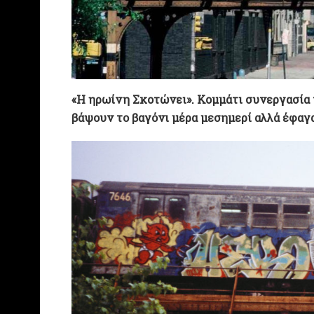
«Η ηρωίνη Σκοτώνει». Κομμάτι συνεργασία 
βάψουν το βαγόνι μέρα μεσημερί αλλά έφαγ