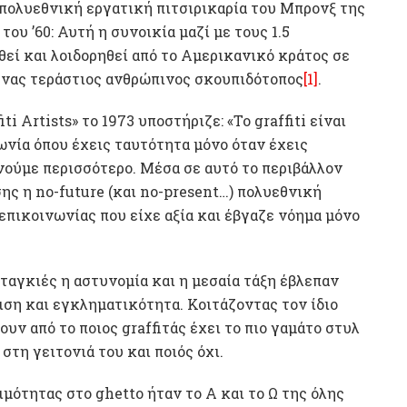
 πολυεθνική εργατική πιτσιρικαρία του Μπρονξ της
ου ’60: Αυτή η συνοικία μαζί με τους 1.5
εί και λοιδορηθεί από το Αμερικανικό κράτος σε
 ένας τεράστιος ανθρώπινος σκουπιδότοπος
[1]
.
i Artists» το 1973 υποστήριζε: «Το graffiti είναι
ωνία όπου έχεις ταυτότητα μόνο όταν έχεις
νούμε περισσότερο. Μέσα σε αυτό το περιβάλλον
ς η no-future (και no-present…) πολυεθνική
πικοινωνίας που είχε αξία και έβγαζε νόημα μόνο
 ταγκιές η αστυνομία και η μεσαία τάξη έβλεπαν
ιση και εγκληματικότητα. Κοιτάζοντας τον ίδιο
ουν από το ποιος graffiτάς έχει το πιο γαμάτο στυλ
στη γειτονιά του και ποιός όχι.
μότητας στο ghetto ήταν το Α και το Ω της όλης