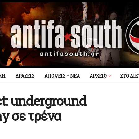
ΚΗ
ΔΡΑΣΕΙΣ
ΑΠΟΨΕΙΣ – ΝΕΑ
AΡΧΕΙΟ
ΣΤΟ ΔΙ
ect: underground
ay σε τρένα